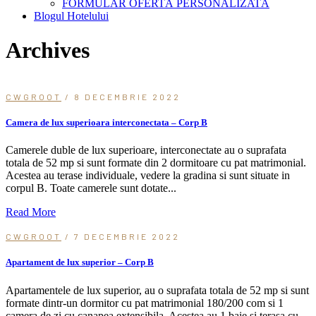
FORMULAR OFERTĂ PERSONALIZATĂ
Blogul Hotelului
Archives
CWGROOT
/ 8 DECEMBRIE 2022
Camera de lux superioara interconectata – Corp B
Camerele duble de lux superioare, interconectate au o suprafata
totala de 52 mp si sunt formate din 2 dormitoare cu pat matrimonial.
Acestea au terase individuale, vedere la gradina si sunt situate in
corpul B. Toate camerele sunt dotate...
Read More
CWGROOT
/ 7 DECEMBRIE 2022
Apartament de lux superior – Corp B
Apartamentele de lux superior, au o suprafata totala de 52 mp si sunt
formate dintr-un dormitor cu pat matrimonial 180/200 com si 1
camera de zi cu canapea extensibila. Acestea au 1 baie si terasa cu